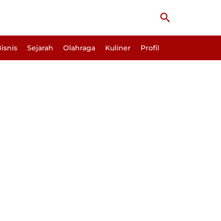
Cari
isnis
Sejarah
Olahraga
Kuliner
Profil