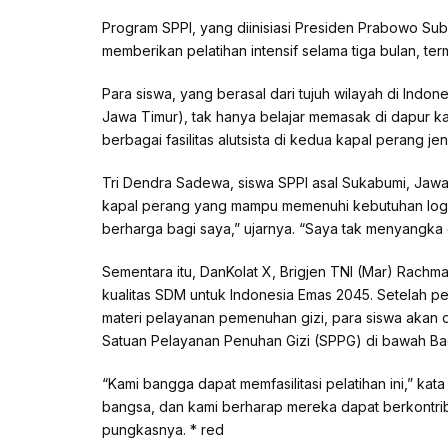
Program SPPI, yang diinisiasi Presiden Prabowo Su
memberikan pelatihan intensif selama tiga bulan, ter
Para siswa, yang berasal dari tujuh wilayah di Ind
Jawa Timur), tak hanya belajar memasak di dapur k
berbagai fasilitas alutsista di kedua kapal perang je
Tri Dendra Sadewa, siswa SPPI asal Sukabumi, Ja
kapal perang yang mampu memenuhi kebutuhan logis
berharga bagi saya,” ujarnya. “Saya tak menyangka 
Sementara itu, DanKolat X, Brigjen TNI (Mar) Rachm
kualitas SDM untuk Indonesia Emas 2045. Setelah pel
materi pelayanan pemenuhan gizi, para siswa akan 
Satuan Pelayanan Penuhan Gizi (SPPG) di bawah Bad
“Kami bangga dapat memfasilitasi pelatihan ini,” kat
bangsa, dan kami berharap mereka dapat berkontrib
pungkasnya. * red