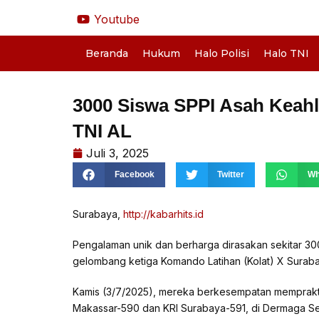
Lewati
Youtube
ke
konten
Beranda
Hukum
Halo Polisi
Halo TNI
3000 Siswa SPPI Asah Keah
TNI AL
Juli 3, 2025
Facebook
Twitter
Wh
Surabaya,
http://kabarhits.id
Pengalaman unik dan berharga dirasakan sekitar 3
gelombang ketiga Komando Latihan (Kolat) X Suraba
Kamis (3/7/2025), mereka berkesempatan memprakti
Makassar-590 dan KRI Surabaya-591, di Dermaga Se