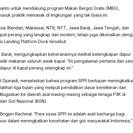
bianto untuk mendukung program Makan Bergizi Gratis (MBG),
masuk praktik memasak di lingkungan yang tak biasa ini.
onesia (Kendari, Makassar, NTB, NTT, Jawa Barat, Jawa Tengah, dan
apal perang yang lengkap dan modern, tetapi juga dikenalkan deng
nis Landing Platform Dock tersebut.
wa Barat, mengungkapkan keheranannya melihat kelengkapan dapur
tik makanan seluruh awak kapal. “Ini pengalaman pertama dan san
dapur di kapal perang selengkap ini.”
at Djunaidi, menjelaskan bahwa program SPPI bertujuan meningkatk
atihan tiga bulan yang meliputi pendidikan dasar kemiliteran dan
ditugaskan ke daerah asal masing-masing sebagai tenaga P3K di
an Gizi Nasional (BGN).
a Brigjen Rachmat. “Para siswa SPPI ini adalah aset berharga bagi
usi dalam meningkatkan kesehatan dan gizi masyarakat Indonesia,”