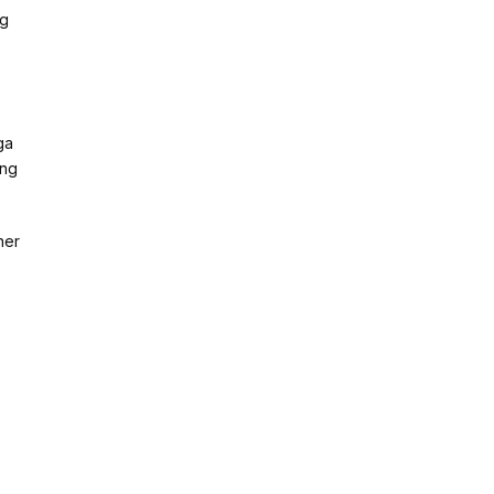
ng
ga
ang
ner