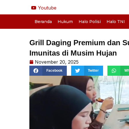
Lewati
Youtube
ke
konten
Beranda
Hukum
Halo Polisi
Halo TNI
Grill Daging Premium dan S
Imunitas di Musim Hujan
November 20, 2025
Facebook
Twitter
Wh