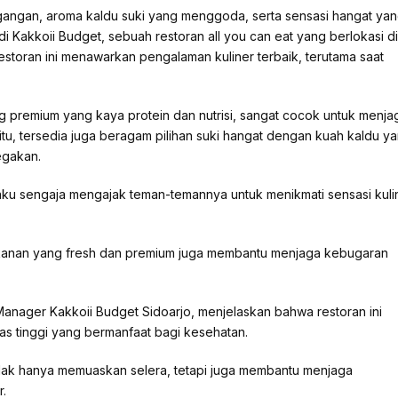
gangan, aroma kaldu suki yang menggoda, serta sensasi hangat ya
di Kakkoii Budget, sebuah restoran all you can eat yang berlokasi di
storan ini menawarkan pengalaman kuliner terbaik, terutama saat
g premium yang kaya protein dan nutrisi, sangat cocok untuk menja
itu, tersedia juga beragam pilihan suki hangat dengan kuah kaldu y
egakan.
ku sengaja mengajak teman-temannya untuk menikmati sensasi kuli
akanan yang fresh dan premium juga membantu menjaga kebugaran
Manager Kakkoii Budget Sidoarjo, menjelaskan bahwa restoran ini
s tinggi yang bermanfaat bagi kesehatan.
idak hanya memuaskan selera, tetapi juga membantu menjaga
r.