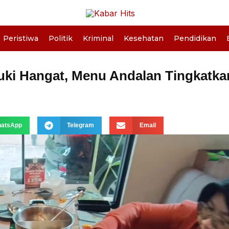
Peristiwa
Politik
Kriminal
Kesehatan
Pendidikan
uki Hangat, Menu Andalan Tingkatka
atsApp
Telegram
Email