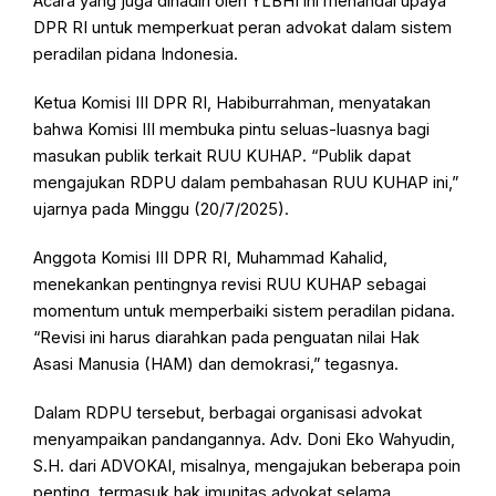
Acara yang juga dihadiri oleh YLBHI ini menandai upaya
DPR RI untuk memperkuat peran advokat dalam sistem
peradilan pidana Indonesia.
Ketua Komisi III DPR RI, Habiburrahman, menyatakan
bahwa Komisi III membuka pintu seluas-luasnya bagi
masukan publik terkait RUU KUHAP. “Publik dapat
mengajukan RDPU dalam pembahasan RUU KUHAP ini,”
ujarnya pada Minggu (20/7/2025).
Anggota Komisi III DPR RI, Muhammad Kahalid,
menekankan pentingnya revisi RUU KUHAP sebagai
momentum untuk memperbaiki sistem peradilan pidana.
“Revisi ini harus diarahkan pada penguatan nilai Hak
Asasi Manusia (HAM) dan demokrasi,” tegasnya.
Dalam RDPU tersebut, berbagai organisasi advokat
menyampaikan pandangannya. Adv. Doni Eko Wahyudin,
S.H. dari ADVOKAI, misalnya, mengajukan beberapa poin
penting, termasuk hak imunitas advokat selama