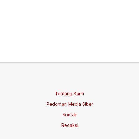
Su
Ja
Da
da
Me
Jul
Tentang Kami
Pedoman Media Siber
Kontak
Redaksi