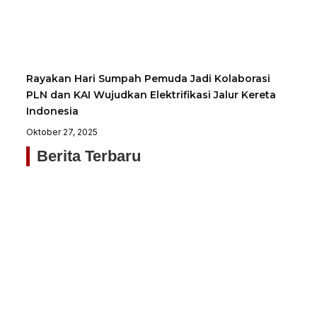
Rayakan Hari Sumpah Pemuda Jadi Kolaborasi
PLN dan KAI Wujudkan Elektrifikasi Jalur Kereta
Indonesia
Oktober 27, 2025
Berita Terbaru
Si
Pe
Me
Ke
H
Me
Nu
Ba
Ti