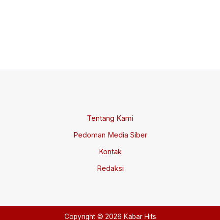
da
Me
Jul
Tentang Kami
Pedoman Media Siber
Kontak
Redaksi
Copyright © 2026 Kabar Hits