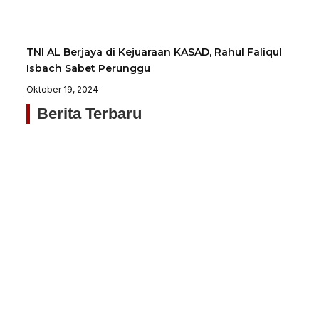
TNI AL Berjaya di Kejuaraan KASAD, Rahul Faliqul
Isbach Sabet Perunggu
Oktober 19, 2024
Berita Terbaru
Si
Pe
Me
Ke
H
Me
Nu
Ba
Ti
Ag
20