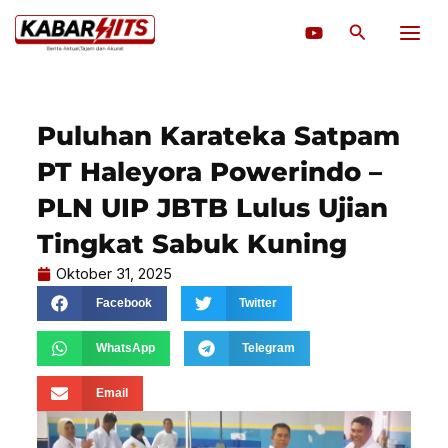
Lewati
Cari
ke
konten
Puluhan Karateka Satpam
PT Haleyora Powerindo –
PLN UIP JBTB Lulus Ujian
Tingkat Sabuk Kuning
Oktober 31, 2025
Facebook
Twitter
WhatsApp
Telegram
Email