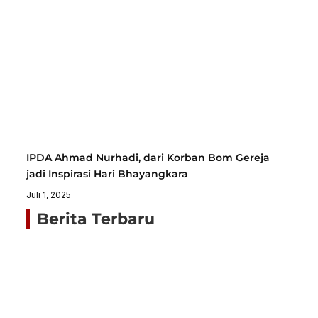
IPDA Ahmad Nurhadi, dari Korban Bom Gereja
jadi Inspirasi Hari Bhayangkara
Juli 1, 2025
Berita Terbaru
Ja
N
Ta
Bu
Al