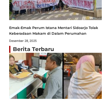
Emak-Emak Perum Istana Mentari Sidoarjo Tolak
Keberadaan Makam di Dalam Perumahan
Desember 28, 2025
Berita Terbaru
Si
Pe
Me
Ke
H
Me
Nu
Ba
Ti
Agu