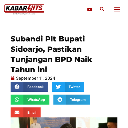
Lewati
Cari
ke
konten
Subandi Plt Bupati
Sidoarjo, Pastikan
Tunjangan BPD Naik
Tahun ini
September 11, 2024
Facebook
Twitter
WhatsApp
Telegram
Email