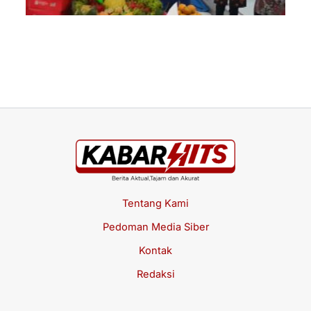
Da
da
Me
Jul
Tentang Kami
Pedoman Media Siber
Kontak
Redaksi