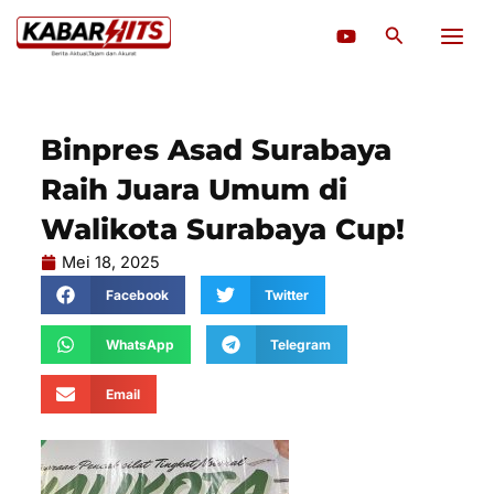
Lewati
Cari
ke
konten
Binpres Asad Surabaya
Raih Juara Umum di
Walikota Surabaya Cup!
Mei 18, 2025
Facebook
Twitter
WhatsApp
Telegram
Email