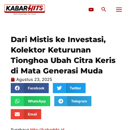
Lewati
Cari
ke
konten
Dari Mistis ke Investasi,
Kolektor Keturunan
Tionghoa Ubah Citra Keris
di Mata Generasi Muda
Agustus 23, 2025
Facebook
Twitter
WhatsApp
Telegram
Email
Surabaya,
http://kabarhits.id