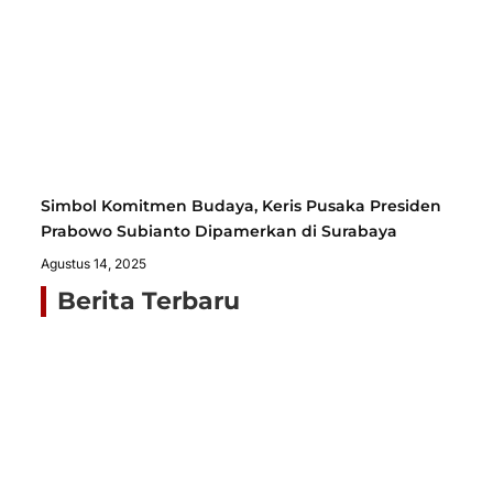
Simbol Komitmen Budaya, Keris Pusaka Presiden
Prabowo Subianto Dipamerkan di Surabaya
Agustus 14, 2025
Berita Terbaru
Ja
N
Ta
Bu
Al
D
Ko