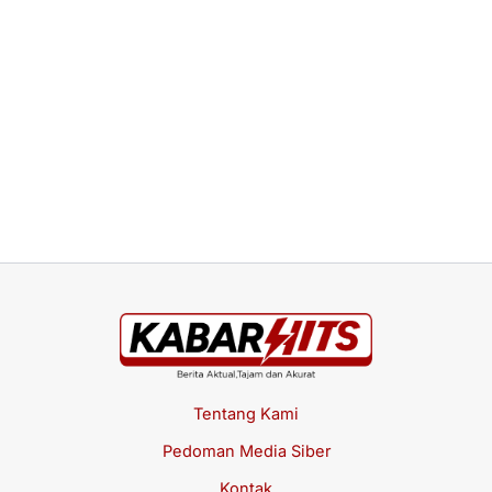
H
B
Fa
P
Fi
IM
Jul
Tentang Kami
Pedoman Media Siber
Kontak