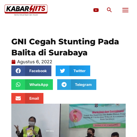
Lewati
Cari
ke
konten
GNI Cegah Stunting Pada
Balita di Surabaya
Agustus 6, 2022
Facebook
Twitter
WhatsApp
Telegram
Email