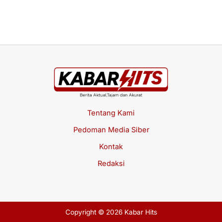
Jul
20
Tentang Kami
Pedoman Media Siber
Kontak
Redaksi
Copyright © 2026 Kabar Hits