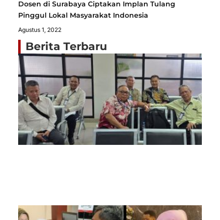
Dosen di Surabaya Ciptakan Implan Tulang
Pinggul Lokal Masyarakat Indonesia
Agustus 1, 2022
Berita Terbaru
Sa
Je
P
Ja
K
Mo
Tu
P
St
H
P
Agu
20
Si