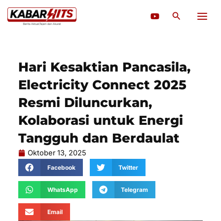
Lewati
Cari
ke
konten
Hari Kesaktian Pancasila,
Electricity Connect 2025
Resmi Diluncurkan,
Kolaborasi untuk Energi
Tangguh dan Berdaulat
Oktober 13, 2025
Facebook
Twitter
WhatsApp
Telegram
Email