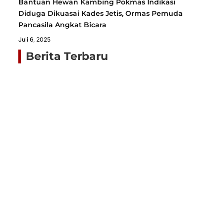
Bantuan Hewan Kambing Pokmas Indikasi
Diduga Dikuasai Kades Jetis, Ormas Pemuda
Pancasila Angkat Bicara
Juli 6, 2025
Berita Terbaru
Ja
N
Ta
Bu
Al
D
Ko
K
Ti
T
Agu
20
Ga