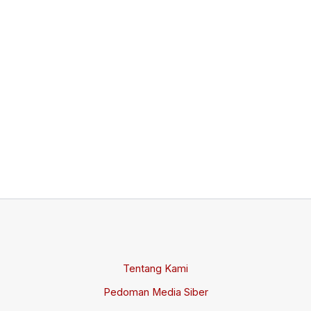
Rp
Mi
M
Di
R
Di
Ke
Ja
Jul
20
Tentang Kami
Pedoman Media Siber