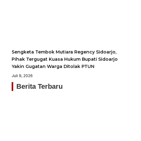
Sengketa Tembok Mutiara Regency Sidoarjo,
Pihak Tergugat Kuasa Hukum Bupati Sidoarjo
Yakin Gugatan Warga Ditolak PTUN
Juli 9, 2026
Berita Terbaru
Ga
H
D
R
Ri
K
B