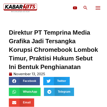
Lewati
Cari
ke
konten
Direktur PT Temprina Media
Grafika Jadi Tersangka
Korupsi Chromebook Lombok
Timur, Praktisi Hukum Sebut
Ini Bentuk Penghianatan
November 13, 2025
Facebook
Twitter
WhatsApp
Telegram
Email