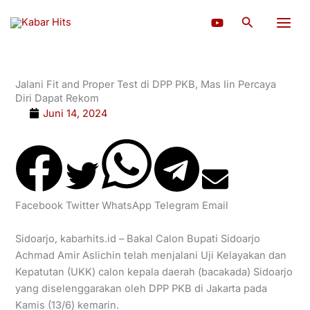
Lewati
Cari
ke
konten
Jalani Fit and Proper Test di DPP PKB, Mas Iin Percaya
Diri Dapat Rekom
Juni 14, 2024
Facebook
Twitter
WhatsApp
Telegram
Email
Sidoarjo, kabarhits.id – Bakal Calon Bupati Sidoarjo
Achmad Amir Aslichin telah menjalani Uji Kelayakan dan
Kepatutan (UKK) calon kepala daerah (bacakada) Sidoarjo
yang diselenggarakan oleh DPP PKB di Jakarta pada
Kamis (13/6) kemarin.