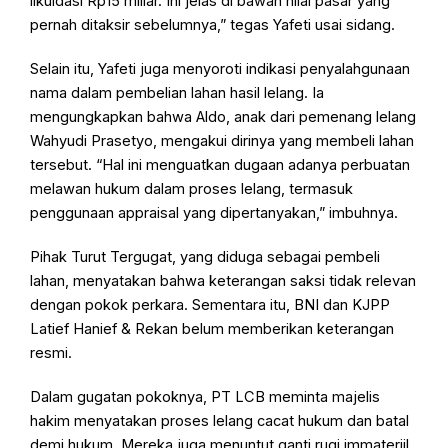
likuidasi Rp15 miliar. Ini jelas di bawah nilai pasar yang
pernah ditaksir sebelumnya,” tegas Yafeti usai sidang.
Selain itu, Yafeti juga menyoroti indikasi penyalahgunaan
nama dalam pembelian lahan hasil lelang. Ia
mengungkapkan bahwa Aldo, anak dari pemenang lelang
Wahyudi Prasetyo, mengakui dirinya yang membeli lahan
tersebut. “Hal ini menguatkan dugaan adanya perbuatan
melawan hukum dalam proses lelang, termasuk
penggunaan appraisal yang dipertanyakan,” imbuhnya.
Pihak Turut Tergugat, yang diduga sebagai pembeli
lahan, menyatakan bahwa keterangan saksi tidak relevan
dengan pokok perkara. Sementara itu, BNI dan KJPP
Latief Hanief & Rekan belum memberikan keterangan
resmi.
Dalam gugatan pokoknya, PT LCB meminta majelis
hakim menyatakan proses lelang cacat hukum dan batal
demi hukum. Mereka juga menuntut ganti rugi immateriil