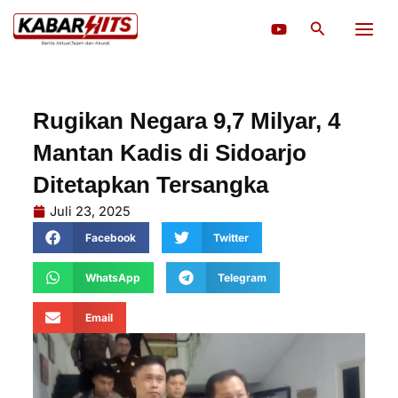
Lewati
Cari
ke
konten
Rugikan Negara 9,7 Milyar, 4
Mantan Kadis di Sidoarjo
Ditetapkan Tersangka
Juli 23, 2025
Facebook
Twitter
WhatsApp
Telegram
Email