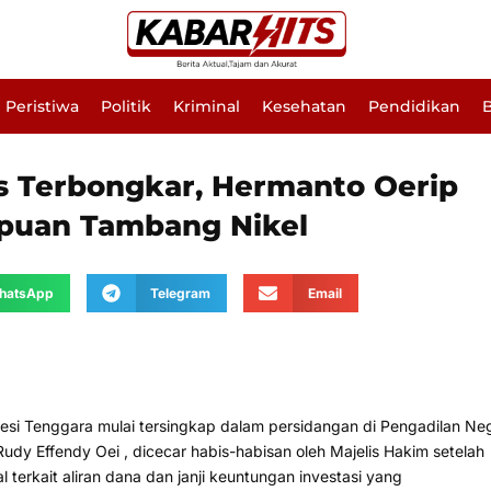
Peristiwa
Politik
Kriminal
Kesehatan
Pendidikan
B
us Terbongkar, Hermanto Oerip
ipuan Tambang Nikel
hatsApp
Telegram
Email
wesi Tenggara mulai tersingkap dalam persidangan di Pengadilan Neg
udy Effendy Oei , dicecar habis-habisan oleh Majelis Hakim setelah
 terkait aliran dana dan janji keuntungan investasi yang