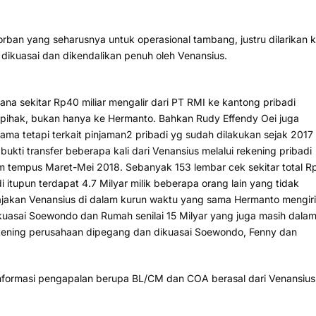
korban yang seharusnya untuk operasional tambang, justru dilarikan 
dikuasai dan dikendalikan penuh oleh Venansius.
na sekitar Rp40 miliar mengalir dari PT RMI ke kantong pribadi
 pihak, bukan hanya ke Hermanto. Bahkan Rudy Effendy Oei juga
a tetapi terkait pinjaman2 pribadi yg sudah dilakukan sejak 2017
i transfer beberapa kali dari Venansius melalui rekening pribadi
am tempus Maret-Mei 2018. Sebanyak 153 lembar cek sekitar total R
di itupun terdapat 4.7 Milyar milik beberapa orang lain yang tidak
ajakan Venansius di dalam kurun waktu yang sama Hermanto mengir
ikuasai Soewondo dan Rumah senilai 15 Milyar yang juga masih dala
ening perusahaan dipegang dan dikuasai Soewondo, Fenny dan
nformasi pengapalan berupa BL/CM dan COA berasal dari Venansius