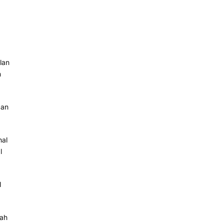
lan
n
aan
hal
l
l
nah