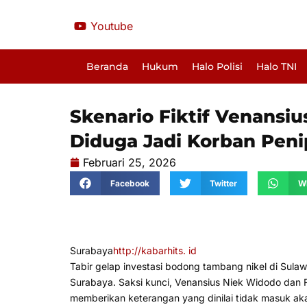
Lewati
Youtube
ke
konten
Beranda
Hukum
Halo Polisi
Halo TNI
Skenario Fiktif Venansi
Diduga Jadi Korban Pen
Februari 25, 2026
Facebook
Twitter
W
Surabaya
http://kabarhits. id
Tabir gelap investasi bodong tambang nikel di Sula
Surabaya. Saksi kunci, Venansius Niek Widodo dan R
memberikan keterangan yang dinilai tidak masuk akal