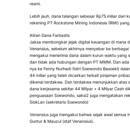
resmi.
Lebih jauh, dana talangan sebesar Rp75 miliar dari 
rekening PT Rockstone Mining Indonesia (RMI) yang 
Aliran Dana Fantastis
Jaksa membongkar jejak digital keuangan di mana da
Venansius, sebelum akhirnya menyebar ke berbagai
mengakui menerima dana dalam kurun waktu yang sam
dan tidak ada hubungan dengan PT MMM. Dan ada bukt
nya ke Fenny Nurhadi (Istri Soewondo Basoeki) dal
44 miliar yang telah dicairkan terkait pinjaman priba
dikenal terdakwa. Dan terdakwa menunjukkan atas 
dana kerjasama sekitar 44 Milyar + 4 Milyar Cash d
penguasaan Soewondo, saksi2 juga mengatakan rek
SiokLan (sekretaris Soewondo)
Venansius juga mengakui bahwa sejak awal semua i
Guntur & Mauzul (staf Venansius).