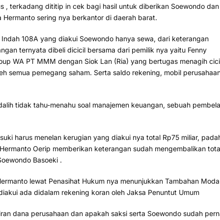
 terkadang dititip in cek bagi hasil untuk diberikan Soewondo dan
a Hermanto sering nya berkantor di daerah barat.
ndah 108A yang diakui Soewondo hanya sewa, dari keterangan
gan ternyata dibeli dicicil bersama dari pemilik nya yaitu Fenny
 Group WA PT MMM dengan Siok Lan (Ria) yang bertugas menagih cici
i oleh semua pemegang saham. Serta saldo rekening, mobil perusahaa
rdalih tidak tahu-menahu soal manajemen keuangan, sebuah pembel
Basuki harus menelan kerugian yang diakui nya total Rp75 miliar, pada
n Hermanto Oerip memberikan keterangan sudah mengembalikan tota
 Soewondo Basoeki .
 Hermanto lewat Penasihat Hukum nya menunjukkan Tambahan Moda
 diakui ada didalam rekening koran oleh Jaksa Penuntut Umum
aliran dana perusahaan dan apakah saksi serta Soewondo sudah per