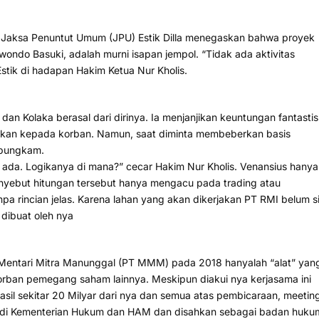
 Jaksa Penuntut Umum (JPU) Estik Dilla menegaskan bahwa proyek
ndo Basuki, adalah murni isapan jempol. “Tidak ada aktivitas
stik di hadapan Hakim Ketua Nur Kholis.
an Kolaka berasal dari dirinya. Ia menjanjikan keuntungan fantastis
kan kepada korban. Namun, saat diminta membeberkan basis
s bungkam.
k ada. Logikanya di mana?” cecar Hakim Nur Kholis. Venansius hanya
ebut hitungan tersebut hanya mengacu pada trading atau
a rincian jelas. Karena lahan yang akan dikerjakan PT RMI belum s
dibuat oleh nya
entari Mitra Manunggal (PT MMM) pada 2018 hanyalah “alat” yan
ban pemegang saham lainnya. Meskipun diakui nya kerjasama ini
sil sekitar 20 Milyar dari nya dan semua atas pembicaraan, meetin
 di Kementerian Hukum dan HAM dan disahkan sebagai badan huku