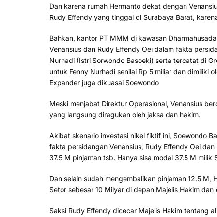
Dan karena rumah Hermanto dekat dengan Venansius ,
Rudy Effendy yang tinggal di Surabaya Barat, karen
Bahkan, kantor PT MMM di kawasan Dharmahusada I
Venansius dan Rudy Effendy Oei dalam fakta persidan
Nurhadi (Istri Sorwondo Basoeki) serta tercatat di
untuk Fenny Nurhadi senilai Rp 5 miliar dan dimilik
Expander juga dikuasai Soewondo
Meski menjabat Direktur Operasional, Venansius be
yang langsung diragukan oleh jaksa dan hakim.
Akibat skenario investasi nikel fiktif ini, Soewondo 
fakta persidangan Venansius, Rudy Effendy Oei da
37.5 M pinjaman tsb. Hanya sisa modal 37.5 M milik
Dan selain sudah mengembalikan pinjaman 12.5 M,
Setor sebesar 10 Milyar di depan Majelis Hakim dan
Saksi Rudy Effendy dicecar Majelis Hakim tentang 