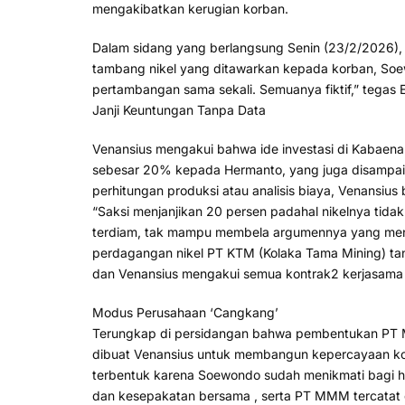
mengakibatkan kerugian korban.
Dalam sidang yang berlangsung Senin (23/2/2026),
tambang nikel yang ditawarkan kepada korban, Soewo
pertambangan sama sekali. Semuanya fiktif,” tegas E
Janji Keuntungan Tanpa Data
Venansius mengakui bahwa ide investasi di Kabaena d
sebesar 20% kepada Hermanto, yang juga disampai
perhitungan produksi atau analisis biaya, Venansiu
“Saksi menjanjikan 20 persen padahal nikelnya tida
terdiam, tak mampu membela argumennya yang meny
perdagangan nikel PT KTM (Kolaka Tama Mining) tanp
dan Venansius mengakui semua kontrak2 kerjasama 
Modus Perusahaan ‘Cangkang’
Terungkap di persidangan bahwa pembentukan PT M
dibuat Venansius untuk membangun kepercayaan kor
terbentuk karena Soewondo sudah menikmati bagi ha
dan kesepakatan bersama , serta PT MMM tercatat