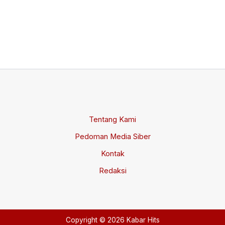
Su
Jul
20
Tentang Kami
Pedoman Media Siber
Kontak
Redaksi
Copyright © 2026 Kabar Hits