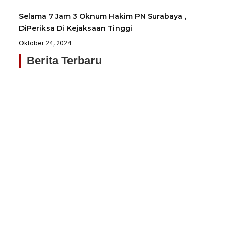
Selama 7 Jam 3 Oknum Hakim PN Surabaya ,
DiPeriksa Di Kejaksaan Tinggi
Oktober 24, 2024
Berita Terbaru
Sa
Je
P
Ja
K
M
Tu
P
St
H
P
Ag
20