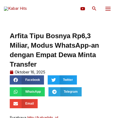
Lewati
Cari
ke
konten
Arfita Tipu Bosnya Rp6,3
Miliar, Modus WhatsApp-an
dengan Empat Dewa Minta
Transfer
Oktober 16, 2025
Facebook
Twitter
WhatsApp
Telegram
Email
Surabaya,
http://kabarhits. id