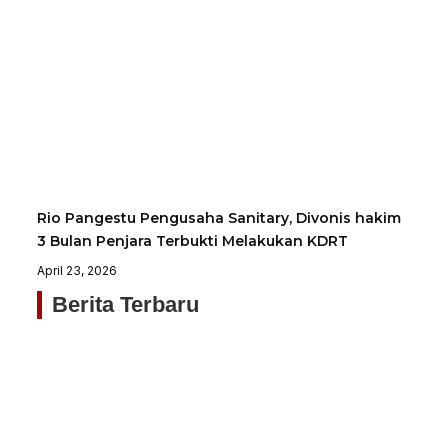
Rio Pangestu Pengusaha Sanitary, Divonis hakim
3 Bulan Penjara Terbukti Melakukan KDRT
April 23, 2026
Berita Terbaru
Sa
Je
P
Ja
K
M