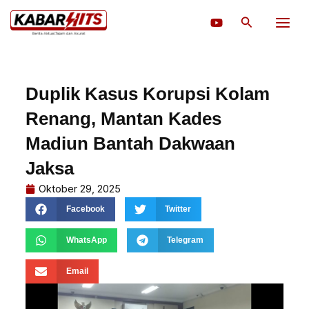
Lewati
Cari
ke
konten
Duplik Kasus Korupsi Kolam
Renang, Mantan Kades
Madiun Bantah Dakwaan
Jaksa
Oktober 29, 2025
Facebook
Twitter
WhatsApp
Telegram
Email