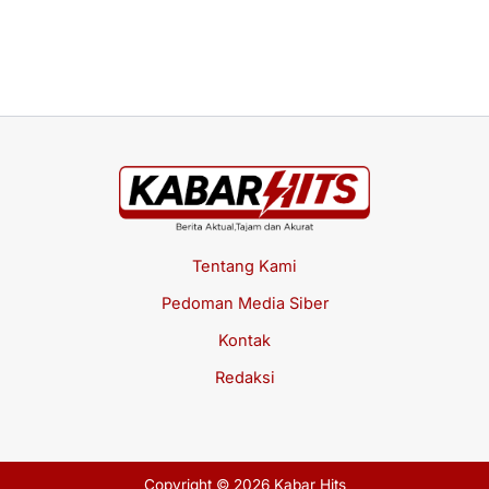
Me
Jul
Tentang Kami
Pedoman Media Siber
Kontak
Redaksi
Copyright © 2026 Kabar Hits