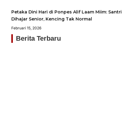
Petaka Dini Hari di Ponpes Alif Laam Miim: Santri
Dihajar Senior, Kencing Tak Normal
Februari 15, 2026
Berita Terbaru
Si
Pe
Me
Ke
H
Me
Nu
Ba
Ti
Agu
20
Ja
N