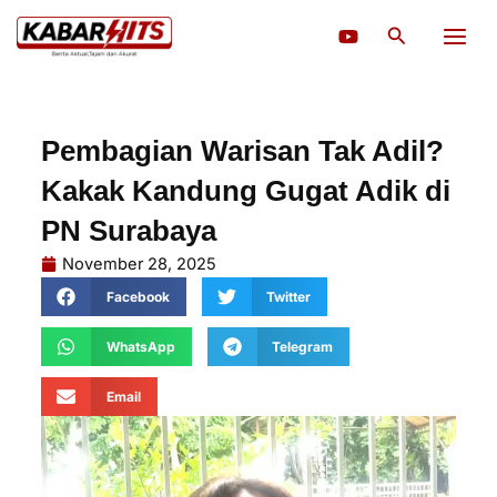
Lewati
Cari
ke
konten
Pembagian Warisan Tak Adil?
Kakak Kandung Gugat Adik di
PN Surabaya
November 28, 2025
Facebook
Twitter
WhatsApp
Telegram
Email