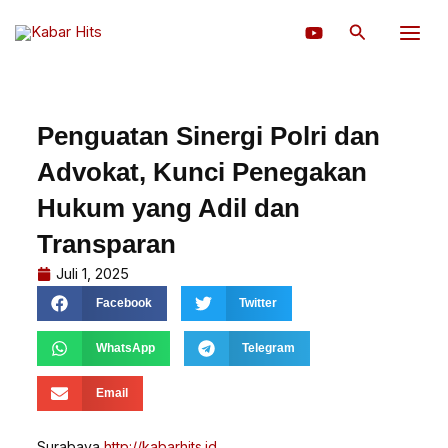
Lewati
Cari
ke
konten
Penguatan Sinergi Polri dan
Advokat, Kunci Penegakan
Hukum yang Adil dan
Transparan
Juli 1, 2025
Facebook
Twitter
WhatsApp
Telegram
Email
Surabaya,
http://kabarhits.id