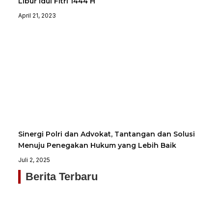
Libur Idul Fitri 1444 H
April 21, 2023
Sinergi Polri dan Advokat, Tantangan dan Solusi
Menuju Penegakan Hukum yang Lebih Baik
Juli 2, 2025
Berita Terbaru
Sa
Je
P