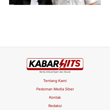
Ch
Be
di
Su
Jul
20
Tentang Kami
Pedoman Media Siber
Kontak
Redaksi