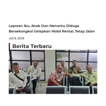
Laporan Ibu, Anak Dan Menantu Diduga
Bersekongkol Gelapkan Mobil Rental, Tetap Jalan
Juli 9, 2024
Berita Terbaru
Sa
Je
P
Ja
K
Mo
Tu
P
St
H