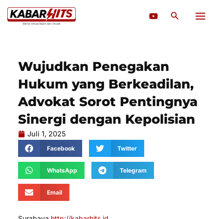
Lewati
Cari
ke
konten
Wujudkan Penegakan
Hukum yang Berkeadilan,
Advokat Sorot Pentingnya
Sinergi dengan Kepolisian
Juli 1, 2025
Facebook
Twitter
WhatsApp
Telegram
Email
Surabaya,
http://kabarhits.id