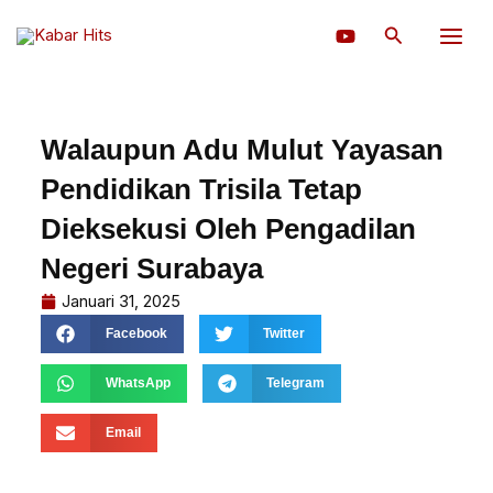
Lewati
Cari
ke
konten
Walaupun Adu Mulut Yayasan
Pendidikan Trisila Tetap
Dieksekusi Oleh Pengadilan
Negeri Surabaya
Januari 31, 2025
Facebook
Twitter
WhatsApp
Telegram
Email