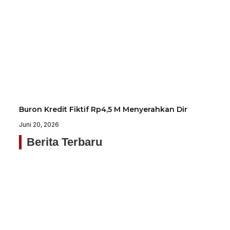
Buron Kredit Fiktif Rp4,5 M Menyerahkan Dir
Juni 20, 2026
Berita Terbaru
Ja
N
Ta
Bu
Al
D
Ko