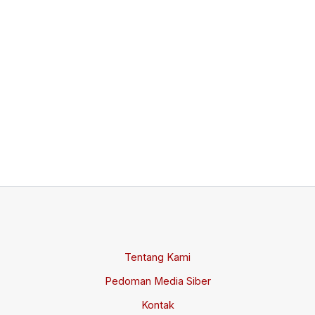
Di
K
H
B
Fa
P
Fi
IM
Jul
Tentang Kami
Pedoman Media Siber
Kontak